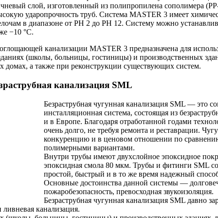
невый слой, изготовленный из полипропилена сополимера (PP
ысокую ударопрочность труб. Система MASTER 3 имеет химиче
елочам в диапазоне от PH 2 до PH 12. Систему можно устанавлив
же −10 °C.
оглощающей канализации MASTER 3 предназначена для использ
даниях (школы, больницы, гостиницы) и производственных зда
 домах, а также при реконструкции существующих систем.
езраструбная канализация SML
Безраструбная чугунная канализация SML — это с
инсталляционная система, состоящая из безрастру
и в Европе. Благодаря отработанной годами техно
очень долго, не требуя ремонта и реставрации. Ч
конкуренцию и в ценовом отношении по сравнени
полимерными вариантами.
Внутри трубы имеют двухслойное эпоксидное покр
эпоксидная смола 80 мкм. Трубы и фитинги SML с
простой, быстрый и в то же время надежный спосо
Основные достоинства данной системы — долговечн
пожаробезопасность, превосходная звукоизоляция.
Безраструбная чугунная канализация SML давно за
и ливневая канализация.
х (школы, больницы, гостиницы) и производственных зданиях, 