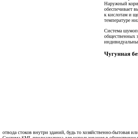
Наружный корич
обеспечивает в
к кислотам и щ
температуре ни
Система шумоп
общественных з
индивидуальных
Чугунная б
отвода стоков внутри зданий, будь то хозяйственно-бытовая ил
Система SML предназначена для использования в общественны