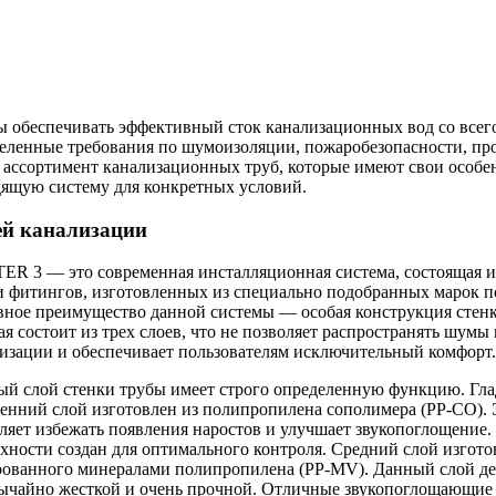
обеспечивать эффективный сток канализационных вод со всего 
еленные требования по шумоизоляции, пожаробезопасности, про
ассортимент канализационных труб, которые имеют свои особе
дящую систему для конкретных условий.
й канализации
R 3 — это современная инсталляционная система, состоящая и
и фитингов, изготовленных из специально подобранных марок 
ное преимущество данной системы — особая конструкция стенк
ая состоит из трех слоев, что не позволяет распространять шум
изации и обеспечивает пользователям исключительный комфорт
й слой стенки трубы имеет строго определенную функцию. Гл
енний слой изготовлен из полипропилена сополимера (PP-CO). 
ляет избежать появления наростов и улучшает звукопоглощение.
хности создан для оптимального контроля. Средний слой изгото
ованного минералами полипропилена (PP-MV). Данный слой де
ычайно жесткой и очень прочной. Отличн
ые звукопоглощающие 