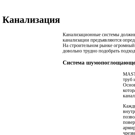
Канализация
Канализационные системы должны 
канализации предъявляются опред
На строительном рынке огромный 
довольно трудно подобрать подхо
Система шумопоглощающе
MASTE
труб 
Основ
котор
канал
Кажды
внутр
позво
повер
армир
чрезв