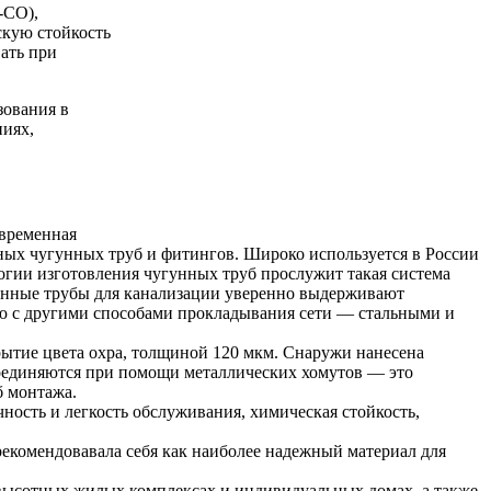
-CO),
скую стойкость
ать при
ования в
ниях,
овременная
бных чугунных труб и фитингов. Широко используется в России
логии изготовления чугунных труб прослужит такая система
угунные трубы для канализации уверенно выдерживают
ю с другими способами прокладывания сети — стальными и
ытие цвета охра, толщиной 120 мкм. Снаружи нанесена
оединяются при помощи металлических хомутов — это
б монтажа.
ость и легкость обслуживания, химическая стойкость,
рекомендовавала себя как наиболее надежный материал для
высотных жилых комплексах и индивидуальных домах, а также