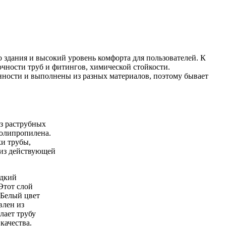
здания и высокий уровень комфорта для пользователей. К
чности труб и фитингов, химической стойкости.
нности и выполнены из разных материалов, поэтому бывает
з раструбных
полипропилена.
и трубы,
ы из действующей
.
адкий
Этот слой
 Белый цвет
влен из
лает трубу
качества.