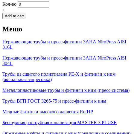
Кол-во
+
Меню
Нержавеющие трубы и пресс-фитинги ЗАНА NiroPress AISI
316L
Нержавеющие трубы и пресс-фитинги ЗАНА NiroPress AISI
304L
Трубы из сшитого полиэтилена PE-X и фитинги к ним
(аксиальная запресовка)
Металлопластиковые трубы и фитинги к ним (пресс-система)
Трубы ВГП ГОСТ 3265-75 и пресс-фитинги к ним
Медные фитинги высокого давления RefHP
Бесшумная раструбная канализация MASTER 3 PLUSE
Обжимные муфты и фитинги к ним (грувлочные соединения)