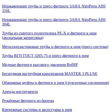
Нержавеющие трубы и пресс-фитинги ЗАНА NiroPress AISI
316L
Нержавеющие трубы и пресс-фитинги ЗАНА NiroPress AISI
304L
Трубы из сшитого полиэтилена PE-X и фитинги к ним
(аксиальная запресовка)
Металлопластиковые трубы и фитинги к ним (пресс-система)
Трубы ВГП ГОСТ 3265-75 и пресс-фитинги к ним
Медные фитинги высокого давления RefHP
Бесшумная раструбная канализация MASTER 3 PLUSE
Обжимные муфты и фитинги к ним (грувлочные соединения)
Аренда инструмента
Резьбовые фитинги из бронзы
Крепежные системы и аксессуары к ним