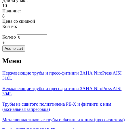
Длина упак.:
10
Наличие:
8
Цена со скидкой
Кол-во:
–
Кол-во
+
Меню
Нержавеющие трубы и пресс-фитинги ЗАНА NiroPress AISI
316L
Нержавеющие трубы и пресс-фитинги ЗАНА NiroPress AISI
304L
Трубы из сшитого полиэтилена PE-X и фитинги к ним
(аксиальная запресовка)
Металлопластиковые трубы и фитинги к ним (пресс-система)