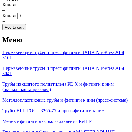
Кол-во:
–
Кол-во
+
Меню
Нержавеющие трубы и пресс-фитинги ЗАНА NiroPress AISI
316L
Нержавеющие трубы и пресс-фитинги ЗАНА NiroPress AISI
304L
Трубы из сшитого полиэтилена PE-X и фитинги к ним
(аксиальная запресовка)
Металлопластиковые трубы и фитинги к ним (пресс-система)
Трубы ВГП ГОСТ 3265-75 и пресс-фитинги к ним
Медные фитинги высокого давления RefHP
Бесшумная раструбная канализация MASTER 3 PLUSE