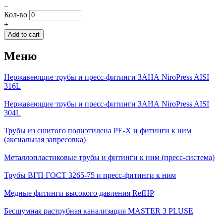
–
Кол-во
+
Меню
Нержавеющие трубы и пресс-фитинги ЗАНА NiroPress AISI
316L
Нержавеющие трубы и пресс-фитинги ЗАНА NiroPress AISI
304L
Трубы из сшитого полиэтилена PE-X и фитинги к ним
(аксиальная запресовка)
Металлопластиковые трубы и фитинги к ним (пресс-система)
Трубы ВГП ГОСТ 3265-75 и пресс-фитинги к ним
Медные фитинги высокого давления RefHP
Бесшумная раструбная канализация MASTER 3 PLUSE