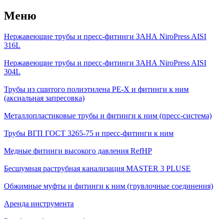
Меню
Нержавеющие трубы и пресс-фитинги ЗАНА NiroPress AISI
316L
Нержавеющие трубы и пресс-фитинги ЗАНА NiroPress AISI
304L
Трубы из сшитого полиэтилена PE-X и фитинги к ним
(аксиальная запресовка)
Металлопластиковые трубы и фитинги к ним (пресс-система)
Трубы ВГП ГОСТ 3265-75 и пресс-фитинги к ним
Медные фитинги высокого давления RefHP
Бесшумная раструбная канализация MASTER 3 PLUSE
Обжимные муфты и фитинги к ним (грувлочные соединения)
Аренда инструмента