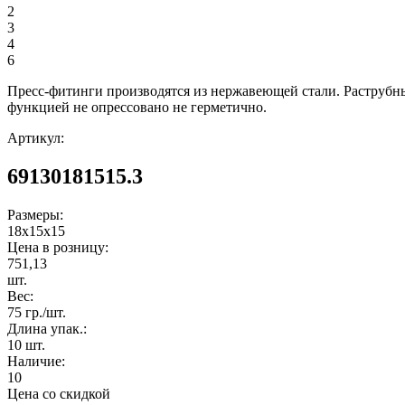
2
3
4
6
Пресс-фитинги производятся из нержавеющей стали. Раструбн
функцией не опрессовано не герметично.
Артикул:
69130181515.3
Размеры:
18x15x15
Цена в розницу:
751,13
шт.
Вес:
75 гр./шт.
Длина упак.:
10 шт.
Наличие:
10
Цена со скидкой